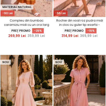
MATERIAL NATURAL
-90 Lei
-55 Lei
Compleu din bumbac
Rochie din voal roz pudra midi
caramiziu midi cu un croi larg
in clos cu guler tip esarfa -
si imprimeu floral
StarShinerS
PREȚ PROMO
-25%
PREȚ PROMO
-15%
269,99
Lei
359,99
Lei
314,99
Lei
369,99
Lei
NOU
NOU