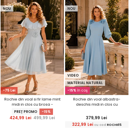
NOU
NOU
VIDEO
MATERIAL NATURAL
-75 Lei
-15%
în coş
Rochie din voal si fir lame mint
Rochie din voal albastra-
midi in clos cu brosa -
deschis midi in clos cu
StarShinerS
volanase - StarShinerS
PREȚ PROMO
-15%
424,99
Lei
499,99
Lei
379,99
Lei
322,99
Lei
cu cod
ROCHII15