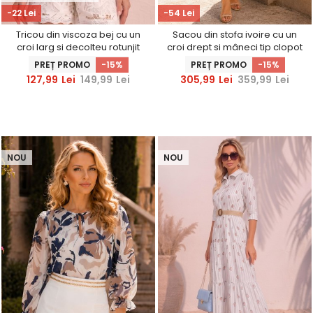
-22 Lei
-54 Lei
Tricou din viscoza bej cu un
Sacou din stofa ivoire cu un
croi larg si decolteu rotunjit
croi drept si mâneci tip clopot
- StarShinerS
PREȚ PROMO
-15%
PREȚ PROMO
-15%
127,99
Lei
149,99
Lei
305,99
Lei
359,99
Lei
NOU
NOU