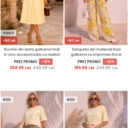
VIDEO
-80 Lei
-50 Lei
Rochie din stofa galbena midi
Salopeta din material fluid
in clos accesorizata cu nasturi
galbena cu imprimeu floral
decorativi aurii - StarShinerS
PREȚ PROMO
-18%
PREȚ PROMO
-20%
369,99
Lei
449,99
Lei
199,99
Lei
249,99
Lei
NOU
NOU