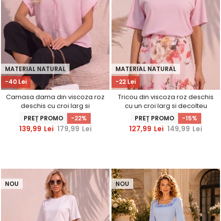
MATERIAL NATURAL
MATERIAL NATURAL
-40 Lei
-22 Lei
Camasa dama din viscoza roz
Tricou din viscoza roz deschis
deschis cu croi larg si
cu un croi larg si decolteu
decolteu in v
rotunjit
PREȚ PROMO
-22%
PREȚ PROMO
-15%
139,99
Lei
179,99
Lei
127,99
Lei
149,99
Lei
NOU
NOU