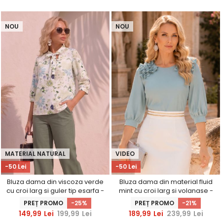
NOU
NOU
MATERIAL NATURAL
VIDEO
-50 Lei
-50 Lei
Bluza dama din viscoza verde
Bluza dama din material fluid
cu croi larg si guler tip esarfa -
mint cu croi larg si volanase -
StarShinerS
StarShinerS
PREȚ PROMO
-25%
PREȚ PROMO
-21%
149,99
Lei
199,99
Lei
189,99
Lei
239,99
Lei