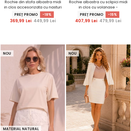
Rochie din stofa albastra midi
Rochie albastra cu sclipici midi
in clos accesorizata cu nasturi
in clos cu volanase -
decorativi aurii - StarShinerS
StarShinerS
PREȚ PROMO
-18%
PREȚ PROMO
-15%
369,99
Lei
449,99
Lei
407,99
Lei
479,99
Lei
NOU
NOU
MATERIAL NATURAL