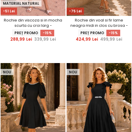
MATERIAL NATURAL
-51 Lei
-75 Lei
Rochie din viscoza si in mocha
Rochie din voal si fir lame
scurta cu croi larg -
neagra midi in clos cu brosa -
StarShinerS
StarShinerS
PREȚ PROMO
-15%
PREȚ PROMO
-15%
288,99
Lei
339,99
Lei
424,99
Lei
499,99
Lei
NOU
NOU