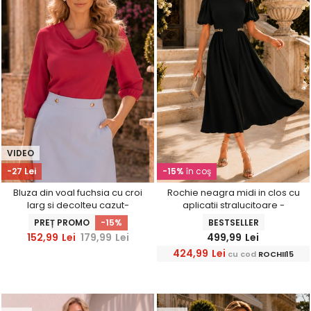
VIDEO
-27 Lei
-15%
în coş
Bluza din voal fuchsia cu croi
Rochie neagra midi in clos cu
larg si decolteu cazut-
aplicatii stralucitoare -
StarShinerS
StarShinerS
PREȚ PROMO
-15%
BESTSELLER
152,99
Lei
179,99
Lei
499,99
Lei
424,99
Lei
cu cod
ROCHII15