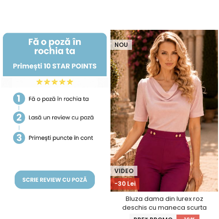
NOU
VIDEO
-30 Lei
Bluza dama din lurex roz
deschis cu maneca scurta
mulata cu decolteu cazut -