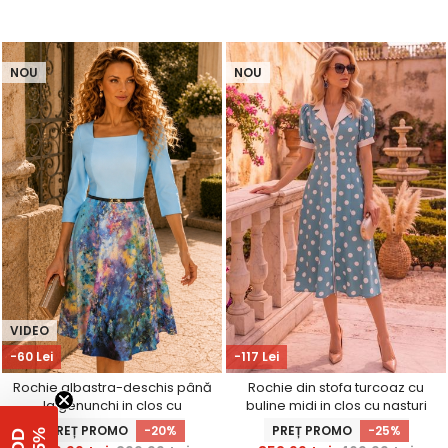
NOU
NOU
VIDEO
-60 Lei
-117 Lei
Rochie albastra-deschis până
Rochie din stofa turcoaz cu
la genunchi in clos cu
buline midi in clos cu nasturi
imprimeu si curea -
aurii decorativi - StarShinerS
PREȚ PROMO
-20%
PREȚ PROMO
-25%
StarShinerS