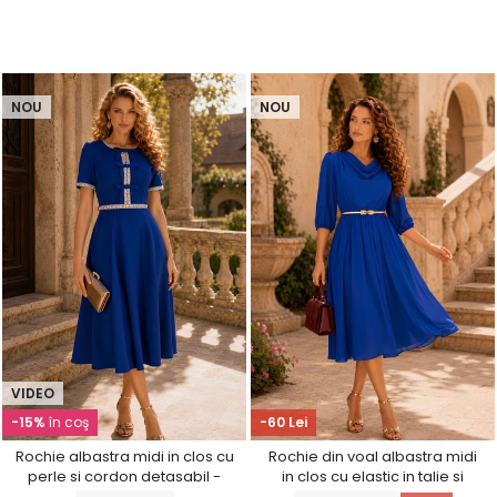
NOU
NOU
VIDEO
-15%
în coş
-60 Lei
Rochie albastra midi in clos cu
Rochie din voal albastra midi
perle si cordon detasabil -
in clos cu elastic in talie si
StarShinerS
decolteu cazut - StarShinerS