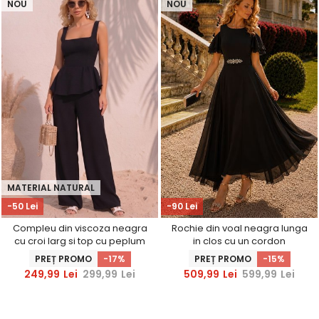
NOU
NOU
MATERIAL NATURAL
-50 Lei
-90 Lei
Compleu din viscoza neagra
Rochie din voal neagra lunga
cu croi larg si top cu peplum
in clos cu un cordon
accesorizat- StarShinerS
PREȚ PROMO
-17%
PREȚ PROMO
-15%
249,99
Lei
299,99
Lei
509,99
Lei
599,99
Lei