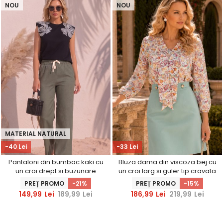
NOU
NOU
MATERIAL NATURAL
-40 Lei
-33 Lei
Pantaloni din bumbac kaki cu
Bluza dama din viscoza bej cu
un croi drept si buzunare
un croi larg si guler tip cravata
laterale
- StarShinerS
PREȚ PROMO
-21%
PREȚ PROMO
-15%
149,99
Lei
189,99
Lei
186,99
Lei
219,99
Lei