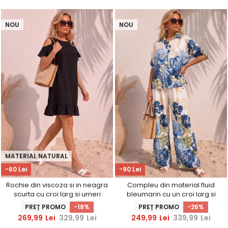
NOU
NOU
MATERIAL NATURAL
-60 Lei
-90 Lei
Rochie din viscoza si in neagra
Compleu din material fluid
scurta cu croi larg si umeri
bleumarin cu un croi larg si
decupati - StarShinerS
imprimeu floral
PREȚ PROMO
-18%
PREȚ PROMO
-26%
269,99
Lei
329,99
Lei
249,99
Lei
339,99
Lei