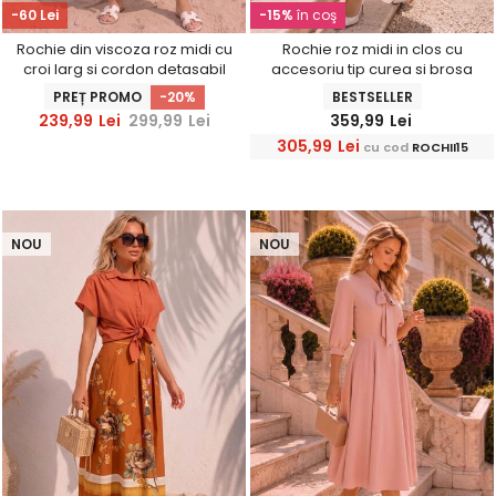
-60 Lei
-15%
în coş
Rochie din viscoza roz midi cu
Rochie roz midi in clos cu
croi larg si cordon detasabil
accesoriu tip curea si brosa
florala - StarShinerS
PREȚ PROMO
-20%
BESTSELLER
239,99
Lei
299,99
Lei
359,99
Lei
305,99
Lei
cu cod
ROCHII15
NOU
NOU