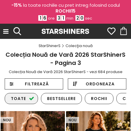
-15%
la toate rochiile cu pret intreg folosind codul
ROCHII15
1
6
3
1
1
7
ore
min
sec
StarShinerS
Colecţia nouă
Colecția Nouă de Vară 2026 StarShinerS
- Pagina 3
Colecția Nouă de Vară 2026 StarShinerS - vezi 684 produse
FILTREAZĂ
ORDONEAZA
TOATE
BESTSELLERE
ROCHII
CO
NOU
NOU