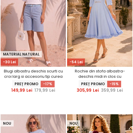
MATERIAL NATURAL
-30 Lei
-54 Lei
Blugi albastru deschis scurti cu
Rochie din stofa albastra-
croi larg si accesoriu tip curea
deschis midi in clos cu
volanase - StarShinerS
PREȚ PROMO
-17%
PREȚ PROMO
-15%
149,99
Lei
179,99
Lei
305,99
Lei
359,99
Lei
NOU
NOU