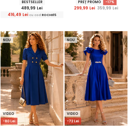
BESTSELLER
PREȚ PROMO
-17%
489,99
Lei
299,99
Lei
359,99
Lei
416,49
Lei
cu cod
ROCHII15
NOU
NOU
VIDEO
VIDEO
-80 Lei
-72 Lei