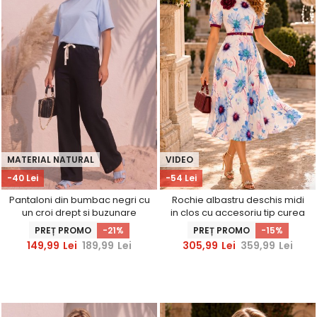
MATERIAL NATURAL
VIDEO
-40 Lei
-54 Lei
Pantaloni din bumbac negri cu
Rochie albastru deschis midi
un croi drept si buzunare
in clos cu accesoriu tip curea
laterale
si brosa florala - StarShinerS
PREȚ PROMO
-21%
PREȚ PROMO
-15%
149,99
Lei
189,99
Lei
305,99
Lei
359,99
Lei