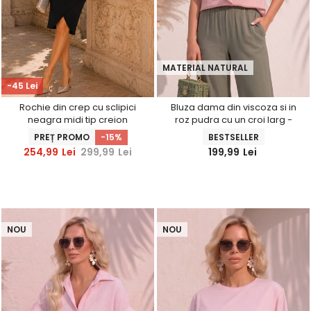
MATERIAL NATURAL
-45 Lei
Rochie din crep cu sclipici
Bluza dama din viscoza si in
neagra midi tip creion
roz pudra cu un croi larg -
accesorizata cu brosa si
StarShinerS
PREȚ PROMO
-15%
BESTSELLER
decolteu petrecut -
254,99
Lei
299,99
Lei
199,99
Lei
StarShinerS
NOU
NOU