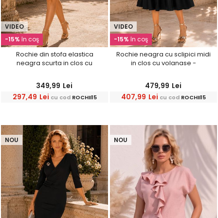
VIDEO
VIDEO
-15%
în coş
-15%
în coş
Rochie din stofa elastica
Rochie neagra cu sclipici midi
neagra scurta in clos cu
in clos cu volanase -
maneci bufante si dantela -
StarShinerS
StarShinerS
349,99
Lei
479,99
Lei
297,49
Lei
407,99
Lei
cu cod
ROCHII15
cu cod
ROCHII15
NOU
NOU