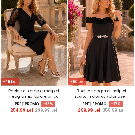
-45 Lei
-60 Lei
Rochie din crep cu sclipici
Rochie neagra cu sclipici
neagra midi tip creion cu
scurta in clos cu volanase -
maneci din dantela -
StarShinerS
PREȚ PROMO
-15%
PREȚ PROMO
-17%
StarShinerS
254,99
Lei
299,99
Lei
299,99
Lei
359,99
Lei