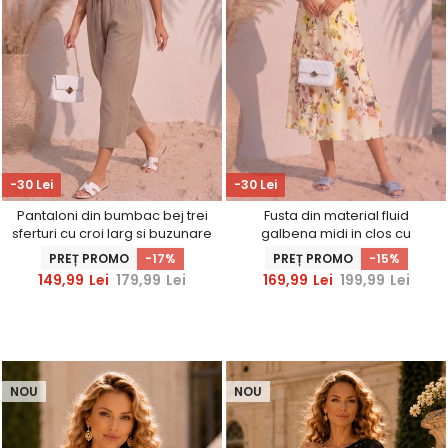
-30 Lei
-30 Lei
Pantaloni din bumbac bej trei
Fusta din material fluid
sferturi cu croi larg si buzunare
galbena midi in clos cu
laterale
imprimeu floral
PREȚ PROMO
-17%
PREȚ PROMO
-15%
149,99
Lei
179,99
Lei
169,99
Lei
199,99
Lei
NOU
NOU