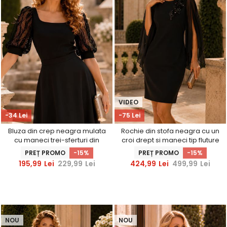
VIDEO
-34 Lei
-75 Lei
Bluza din crep neagra mulata
Rochie din stofa neagra cu un
cu maneci trei-sferturi din
croi drept si maneci tip fluture
dantela - StarShinerS
din voal cu aplicatii pe umeri -
PREȚ PROMO
-15%
PREȚ PROMO
-15%
StarShinerS
195,99
Lei
229,99
Lei
424,99
Lei
499,99
Lei
NOU
NOU