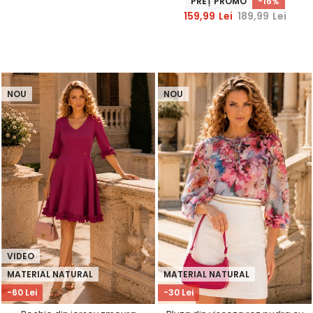
PREȚ PROMO
-16%
StarShinerS
159,99
Lei
189,99
Lei
NOU
NOU
VIDEO
MATERIAL NATURAL
MATERIAL NATURAL
-60 Lei
-30 Lei