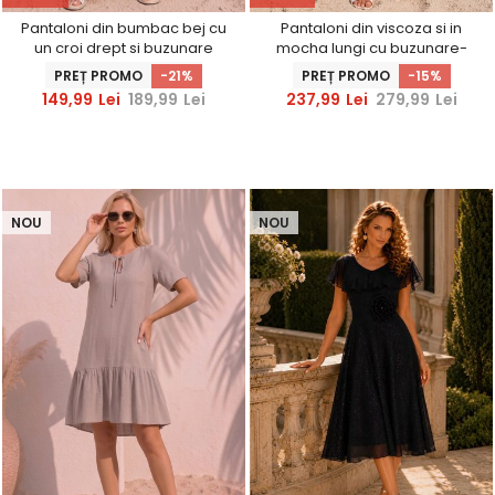
Pantaloni din bumbac bej cu
Pantaloni din viscoza si in
un croi drept si buzunare
mocha lungi cu buzunare-
laterale
StarShinerS
PREȚ PROMO
-21%
PREȚ PROMO
-15%
149,99
Lei
189,99
Lei
237,99
Lei
279,99
Lei
NOU
NOU