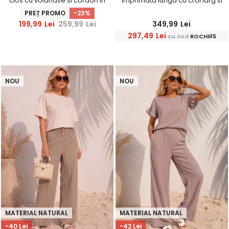
clos cu volanase si cordon in
imprimata lunga cu croi larg si
talie
buzunare- StarShinerS
PREȚ PROMO
-23%
199,99
Lei
259,99
Lei
349,99
Lei
297,49
Lei
cu cod
ROCHII15
NOU
NOU
MATERIAL NATURAL
MATERIAL NATURAL
-40 Lei
-42 Lei