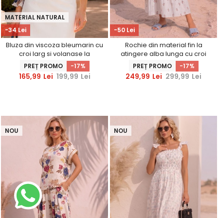
MATERIAL NATURAL
-34 Lei
-50 Lei
Bluza din viscoza bleumarin cu
Rochie din material fin la
croi larg si volanase la
atingere alba lunga cu croi
maneca - StarShinerS
larg si curea
PREȚ PROMO
-17%
PREȚ PROMO
-17%
165,99
Lei
199,99
Lei
249,99
Lei
299,99
Lei
NOU
NOU