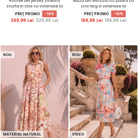
Rochie din jersey zmeura
Bluza din viscoza roz pudra cu
scurta in clos cu volanase la
croi larg si volanase la
maneca - StarShinerS
maneca - StarShinerS
PREȚ PROMO
-18%
PREȚ PROMO
-15%
269,99
Lei
329,99
Lei
169,99
Lei
199,99
Lei
NOU
NOU
MATERIAL NATURAL
VIDEO