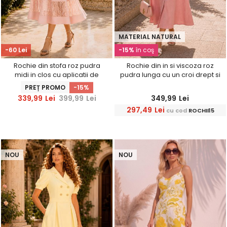
MATERIAL NATURAL
-60 Lei
-15%
în coş
Rochie din stofa roz pudra
Rochie din in si viscoza roz
midi in clos cu aplicatii de
pudra lunga cu un croi drept si
dantela - StarShinerS
buzunare - StarShinerS
PREȚ PROMO
-15%
339,99
Lei
399,99
Lei
349,99
Lei
297,49
Lei
cu cod
ROCHII15
NOU
NOU