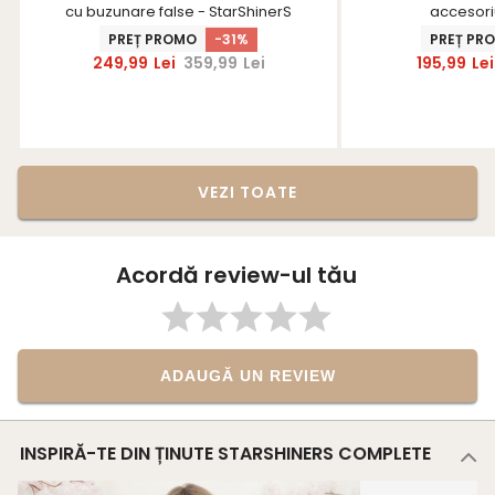
cu buzunare false - StarShinerS
accesori
PREȚ PROMO
-31%
PREȚ PR
249,99
Lei
359,99
Lei
195,99
Lei
VEZI TOATE
Acordă review-ul tău
ADAUGĂ UN REVIEW
INSPIRĂ-TE DIN ȚINUTE STARSHINERS COMPLETE