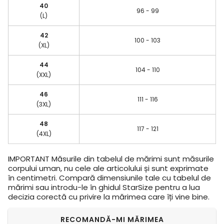
40
96 - 99
(L)
42
100 - 103
(XL)
44
104 - 110
(XXL)
46
111 - 116
(3XL)
48
117 - 121
(4XL)
IMPORTANT
Măsurile din tabelul de mărimi sunt măsurile
corpului uman, nu cele ale articolului și sunt exprimate
în centimetri. Compară dimensiunile tale cu tabelul de
mărimi sau introdu-le în ghidul StarSize pentru a lua
decizia corectă cu privire la mărimea care îți vine bine.
RECOMANDĂ-MI MĂRIMEA