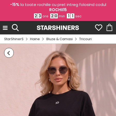
-15%
la toate rochiile cu pret intreg folosind codul
ROCHII15
2
3
2
0
1
0
ore
min
sec
StarShinerS
Haine
Bluze & Camasi
Tricouri