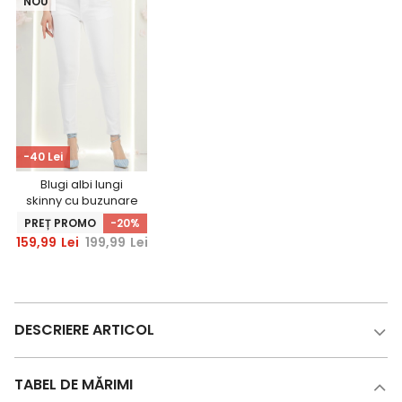
NOU
-40 Lei
Blugi albi lungi
skinny cu buzunare
laterale si efect
PREȚ PROMO
-20%
Push Up
159,99
Lei
199,99
Lei
DESCRIERE ARTICOL
TABEL DE MĂRIMI