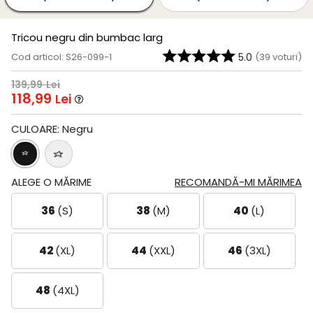
Tricou negru din bumbac larg
Cod articol: S26-099-1
5.0
(
39
voturi)
139,99
Lei
118,99
Lei
CULOARE:
Negru
ALEGE O MĂRIME
RECOMANDĂ-MI MĂRIMEA
36
(S)
38
(M)
40
(L)
42
(XL)
44
(XXL)
46
(3XL)
48
(4XL)