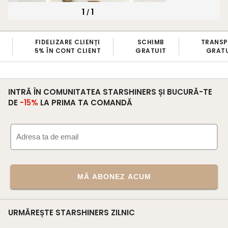
1
1
/
FIDELIZARE CLIENȚI
SCHIMB
TRANS
5% ÎN CONT CLIENT
GRATUIT
GRATU
INTRĂ ÎN COMUNITATEA STARSHINERS ȘI BUCURĂ-TE
DE
-15%
LA PRIMA TA COMANDĂ
MĂ ABONEZ ACUM
URMĂREȘTE STARSHINERS ZILNIC