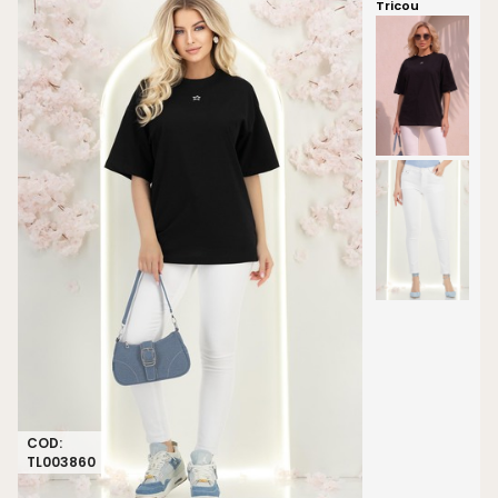
Tricou
COD:
TL003860