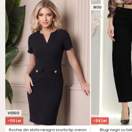
NOU
VIDEO
-110 Lei
-34 Lei
Rochie din stofa neagra scurta tip creion
Blugi negri cu tal