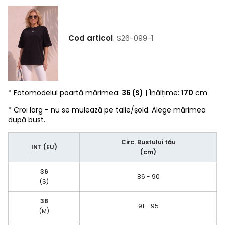
Cod articol
: S26-099-1
* Fotomodelul poartă mărimea:
36 (S)
| Înălțime:
170
cm
* Croi larg - nu se mulează pe talie/șold. Alege mărimea
după bust.
Circ. Bustului tău
INT (EU)
(cm)
36
86 - 90
(S)
38
91 - 95
(M)