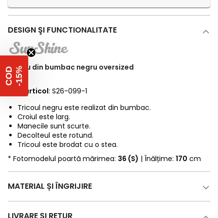
DESIGN ŞI FUNCTIONALITATE
Tricou din bumbac negru oversized
%
C
O
D
-
1
5
Cod articol
: S26-099-1
Tricoul negru este realizat din bumbac.
Croiul este larg.
Manecile sunt scurte.
Decolteul este rotund.
Tricoul este brodat cu o stea.
* Fotomodelul poartă mărimea:
36 (S)
| Înălțime:
170
cm
MATERIAL ȘI ÎNGRIJIRE
LIVRARE ȘI RETUR