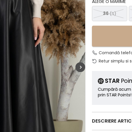
ALEGE O MĂRIME
36
(S)
Comandă telef
Retur simplu si 
STAR
Poin
Cumpără acum ș
prin STAR Points!
DESCRIERE ARTI