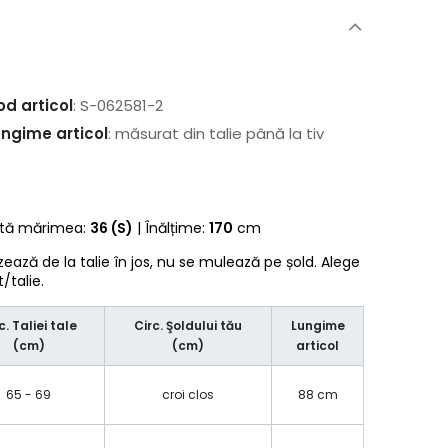
od articol
: S-062581-2
ungime articol
: măsurat din talie până la tiv
rtă mărimea:
36 (S)
| Înălțime:
170
cm
zează de la talie în jos, nu se mulează pe șold. Alege
talie.
c. Taliei tale
Circ. Şoldului tău
Lungime
(cm)
(cm)
articol
65 - 69
croi clos
88 cm