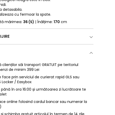
idi.
a detasabila.
alizeaza cu fermoar la spate.
rtă mărimea:
36 (S)
| Înălțime:
170
cm
IJIRE
 clienților săi transport GRATUIT pe teritoriul
enzi de minim 399 Lei
 face prin serviciul de curierat rapid GLS sau
LS Locker / Easybox
ână în ora 16:00 și următoarea zi lucrătoare te
olet
ace online folosind cardul bancar sau numerar la
)
 și schimba gratuit articolul în termen de 14 zile