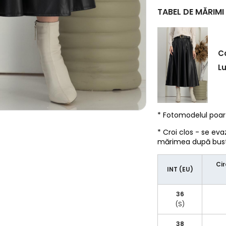
TABEL DE MĂRIMI
C
L
* Fotomodelul poa
* Croi clos - se eva
mărimea după bust/
Cir
INT (EU)
36
(S)
38