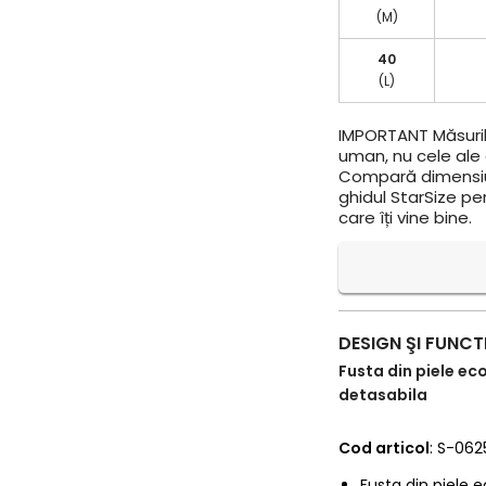
(M)
40
(L)
IMPORTANT
Măsuril
uman, nu cele ale a
Compară dimensiun
ghidul StarSize pe
care îți vine bine.
DESIGN ŞI FUNCT
Fusta din piele ec
detasabila
Cod articol
: S-062
Fusta din piele e