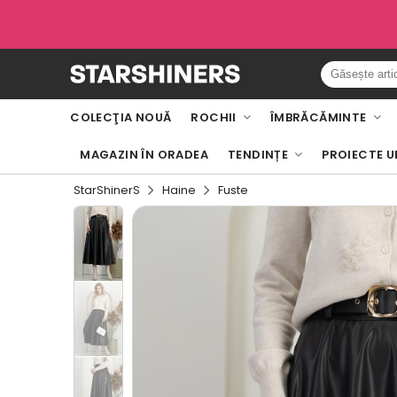
COLECŢIA NOUĂ
ROCHII
ÎMBRĂCĂMINTE
MAGAZIN ÎN ORADEA
TENDINȚE
PROIECTE U
StarShinerS
Haine
Fuste