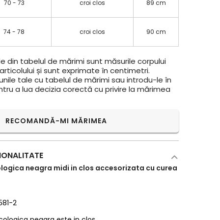
70 - 73
croi clos
89 cm
74 - 78
croi clos
90 cm
e din tabelul de mărimi sunt măsurile corpului
rticolului și sunt exprimate în centimetri.
ile tale cu tabelul de mărimi sau introdu-le în
ntru a lua decizia corectă cu privire la mărimea
RECOMANDĂ-MI MĂRIMEA
IONALITATE
ologica neagra midi in clos accesorizata cu curea
581-2
cologica neagra este in clos.