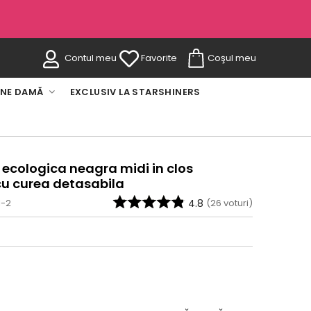
Contul meu
Favorite
Coşul meu
INE DAMĂ
EXCLUSIV LA STARSHINERS
e ecologica neagra midi in clos
cu curea detasabila
1-2
4.8
(
26
voturi)