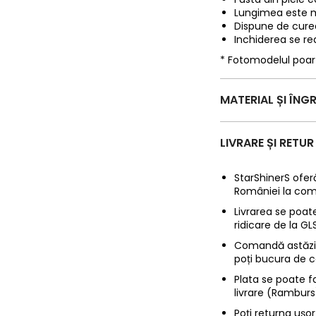
Lungimea este m
Dispune de cure
Inchiderea se re
* Fotomodelul poa
MATERIAL ȘI ÎNGR
LIVRARE ȘI RETUR
StarShinerS oferă
României la com
Livrarea se poate
ridicare de la G
Comandă astăzi p
poți bucura de c
Plata se poate f
livrare (Ramburs
Poți returna ușor