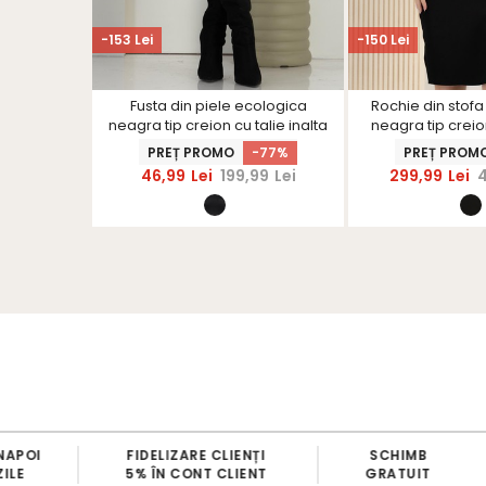
-153 Lei
-150 Lei
tica neagra
Fusta din piele ecologica
Rochie din stofa
drept si
neagra tip creion cu talie inalta
neagra tip crei
urea -
picior - St
-29%
PREȚ PROMO
-77%
PREȚ PROM
S
99
Lei
46,99
Lei
199,99
Lei
299,99
Lei
FIDELIZARE CLIENȚI
SCHIMB
5% ÎN CONT CLIENT
GRATUIT