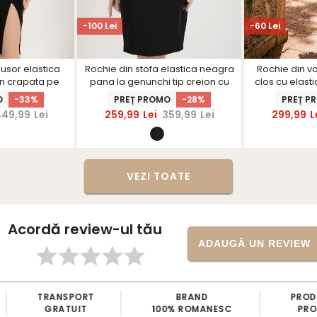
-100 Lei
-60 Lei
 usor elastica
Rochie din stofa elastica neagra
Rochie din v
on crapata pe
pana la genunchi tip creion cu
clos cu elastic
arShinerS
maneci bufante - StarShinerS
Sta
O
-33%
PREȚ PROMO
-28%
PREȚ P
449,99
Lei
259,99
Lei
359,99
Lei
299,99
L
VEZI TOATE
Acordă review-ul tău
ADAUGĂ UN REVIEW
TRANSPORT
BRAND
PRODUCŢIE
GRATUIT
100% ROMANESC
PROPRIE