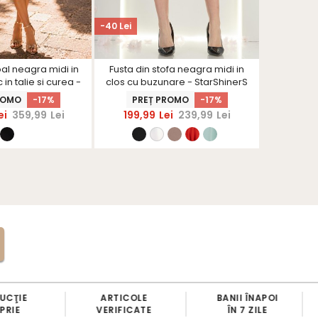
MATERIAL 
-40 Lei
-110 Lei
oal neagra midi in
Fusta din stofa neagra midi in
Rochie d
 in talie si curea -
clos cu buzunare - StarShinerS
midi cu u
rShinerS
ROMO
-17%
PREȚ PROMO
-17%
PRE
ei
359,99
Lei
199,99
Lei
239,99
Lei
149,9
ARTICOLE
BANII ÎNAPOI
FID
VERIFICATE
ÎN 7 ZILE
5% 