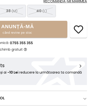
RECOMANDĂ-MI MĂRIMEA
38
(M)
40
(L)
ANUNȚĂ-MĂ
când revine pe stoc
onică:
0755 355 355
schimb gratuit
ts
i ai
-10 Lei
reducere la următoarea ta comandă
COL