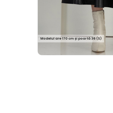
Modelul are
170
cm și poartă
36 (S)