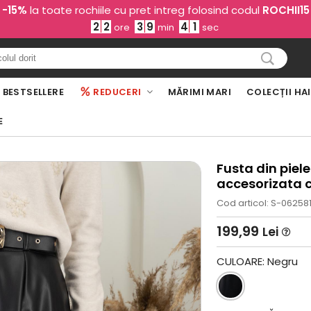
-15%
la toate rochiile cu pret intreg folosind codul
ROCHII15
2
2
3
9
4
0
ore
min
sec
BESTSELLERE
REDUCERI
MĂRIMI MARI
COLECȚII HA
E
Fusta din piel
accesorizata 
Cod articol: S-06258
199,99
Lei
CULOARE:
Negru